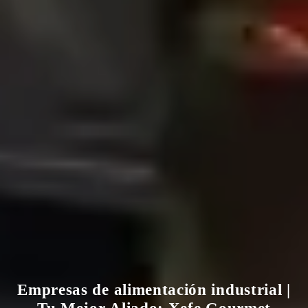
Empresas de alimentación industrial |