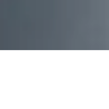
Tus comedores
industriales en
Tlaxcala:
calidad y sabor
para tu equipo